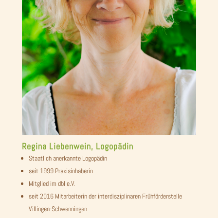
Regina Liebenwein, Logopädin
Staatlich anerkannte Logopädin
seit 1999 Praxisinhaberin
Mitglied im dbl e.V.
seit 2016 Mitarbeiterin der interdisziplinaren Frühförderstelle
Villingen-Schwenningen